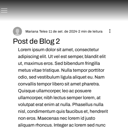
Mariana Teles
11 de set. de 2024
2 min de leitura
Post de Blog 2
Lorem ipsum dolor sit amet, consectetur 
adipiscing elit. Ut vel est semper, blandit elit 
ut, maximus eros. Sed bibendum fringilla 
metus vitae tristique. Nulla tempor porttitor 
odio, sed vestibulum ligula aliquet eu. Nam 
convallis tempor libero sit amet pharetra. 
Quisque ullamcorper, leo ac posuere 
ullamcorper, nibh lectus semper lorem, at 
volutpat erat enim at nulla. Phasellus nulla 
nisl, condimentum quis faucibus et, hendrerit 
non eros. Maecenas nec lorem id justo 
aliquam rhoncus. Integer ac lorem sed nunc 