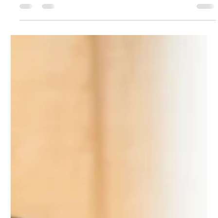
Lorem ipsum dolor sit amet, consectetur adipiscing elit. Ut vel est
semper, blandit elit ut, maximus eros. Sed bibendum fringilla
metus...